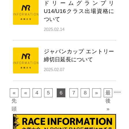
ドリームグランプリ
U14/U16クラス出場資格に
ついて
2025.02.14
ジャパンカップ エントリー
締切日延長について
2025.02.07
...
...
«
«
4
5
6
7
8
»
最
先
後
頭
»