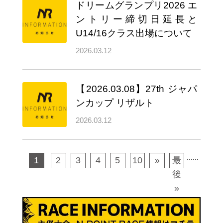
ドリームグランプリ2026 エ
ントリー締切日延長と
U14/16クラス出場について
2026.03.12
【2026.03.08】27th ジャパ
ンカップ リザルト
2026.03.12
...
...
1
2
3
4
5
10
»
最
後
»